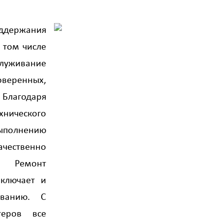
ржания
 том числе
луживание
ренных,
Благодаря
ического
выполнению
ачественно
. Ремонт
включает и
иванию. С
теров все