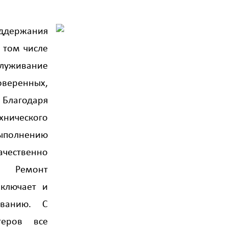
ржания
 том числе
луживание
ренных,
Благодаря
ического
выполнению
ачественно
. Ремонт
включает и
иванию. С
теров все